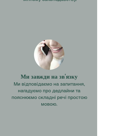
Ми завжди на зв'язку
Ми відповідаємо на запитання,
нагадуємо про дедлайни та
пояснюємо складні речі простою
мовою.