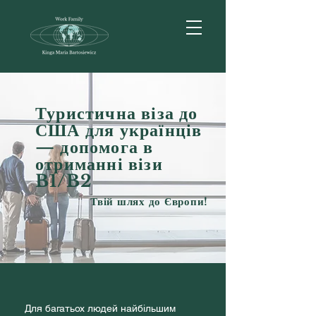
Туристична віза до
США для українців
— допомога в
отриманні візи
B1/B2
Твій шлях до Європи!
Для багатьох людей найбільшим