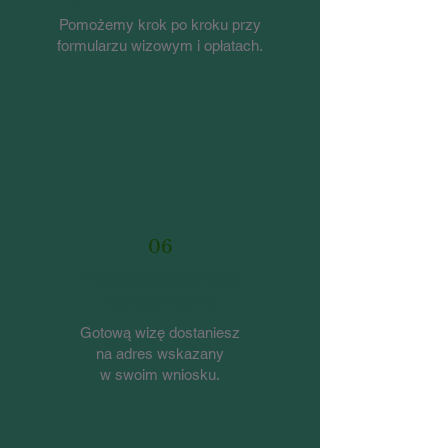
Pomożemy krok po kroku przy
formularzu wizowym i opłatach.
06
Przygotujemy Cię
na spotkanie
Gotową wizę dostaniesz
na adres wskazany
w swoim wniosku.