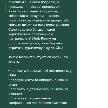
викликом є не сама подорож, а
проходження візової процедури.
Анкети, необхідна інформація,
співбесіда з консулом — кожна
помилка може подовжити процес або
знизити шанси на позитивне рішення.
Саме тому все більше людей
користуються професійною
підтримкою. У Work-Family ми
допомагаємо громадянам України
отримати туристичну візу до США.
Такою візою користуються особи, які
хочуть:
• відвідати близьких, які проживають у
США
• подорожувати та оглядати визначні
місця
• провести відпустку або канікули за
океаном
• брати участь у виставках,
конференціях або ділових зустрічах