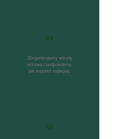
04
Otrzymaj gotowe dokumenty
Zorganizujemy wizytę
wizową i podpowiemy,
jak wypaść najlepiej.
05
Wypełnimy wniosek razem