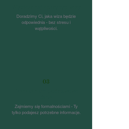
Wybierz najlepszy typ wizy
Doradzimy Ci, jaka wiza będzie
odpowiednia - bez stresu i
wątpliwości.
03
Przekaż nam podstawowe
dane
Zajmiemy się formalnościami - Ty
tylko podajesz potrzebne informacje.