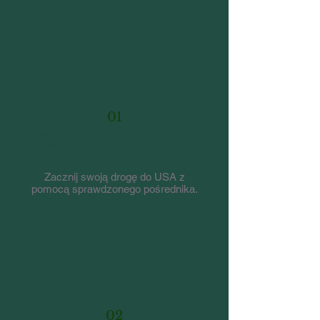
01
Zgłoś się do firmy Work-
Family
Zacznij swoją drogę do USA z
pomocą sprawdzonego pośrednika.
02