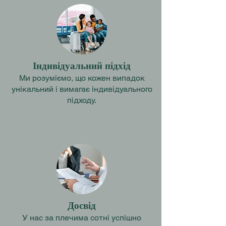
Індивідуальний підхід
Ми розуміємо, що кожен випадок
унікальний і вимагає індивідуального
підходу.
Досвід
У нас за плечима сотні успішно