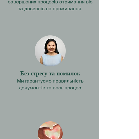
завершених процесів отримання віз
та дозволів на проживання.
Без стресу та помилок
Ми гарантуємо правильність
документів та весь процес.