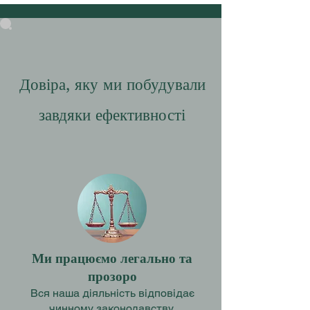
Довіра, яку ми побудували
завдяки ефективності
Ми працюємо легально та
прозоро
Вся наша діяльність відповідає
чинному законодавству.