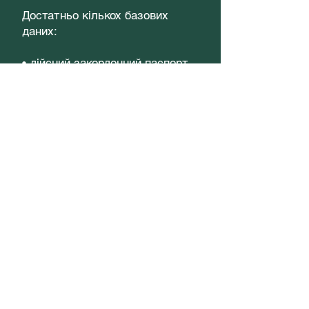
Достатньо кількох базових
даних:
• дійсний закордонний паспорт
• інформація про роботу або
навчання
• запланована мета поїздки
• історія попередніх
закордонних подорожей
Хочете перевірити свої шанси
на отримання візи та уникнути
помилок у документах?
Зв’яжіться з нами та
розпочніть процес отримання
туристичної візи до США вже
сьогодні.
Швидка консультація може
стати першим кроком до вашої