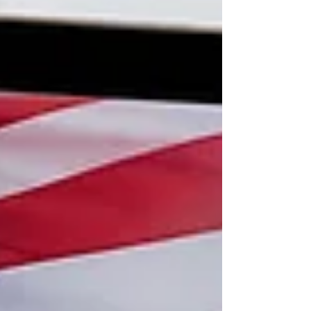
(Electronic System for Travel Authorization) —
електронного дозволу на подорож, який
потрібно отримати перед вильотом. ESTA та
туристична віза B2 — ключові відмінності ESTA
— це не віза, а попер