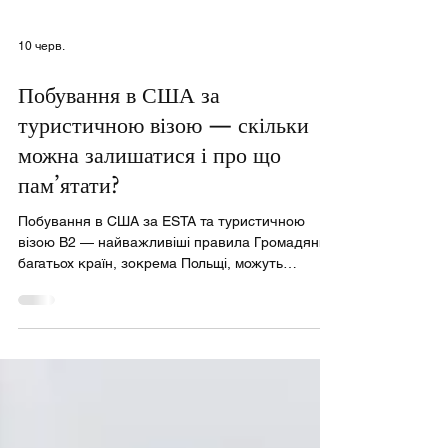
10 черв.
Побування в США за
туристичною візою — скільки
можна залишатися і про що
пам’ятати?
Побування в США за ESTA та туристичною
візою B2 — найважливіші правила Громадяни
багатьох країн, зокрема Польщі, можуть
в’їжджати до США без візи завдяки Програмі
безвізових подорожей (Visa Waiver Program,
VWP). Поїздка до США без візи можлива за
умови отримання дозволу в системі ESTA