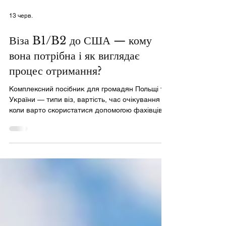
13 черв.
Віза B1/B2 до США — кому
вона потрібна і як виглядає
процес отримання?
Комплексний посібник для громадян Польщі та
України — типи віз, вартість, час очікування і
коли варто скористатися допомогою фахівців.
Що таке віза B1/B2 і коли вона потрібна? Віза
B1/B2 США — це неімміграційна туристично-
бізнесова віза, яку видають посольства та
консульства Сполучених Штатів. Вона об’єднує
дві категорії: B1 (бізнесова віза США) і B2
(туристична віза до США), які найчастіше
надаються разом в одному документі. Віза B1
— бізнесова Віза B2 — туристична • Перег