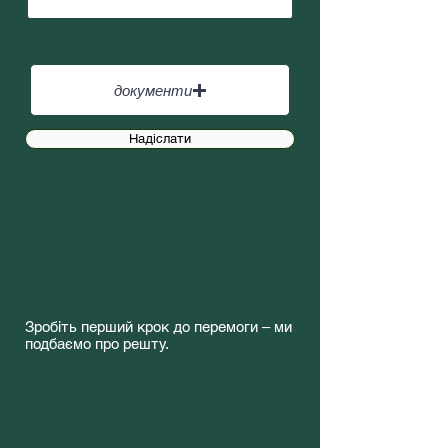
документи
Upload supported file (Max 15MB)
Надіслати
Зробіть перший крок до перемоги – ми
подбаємо про решту.