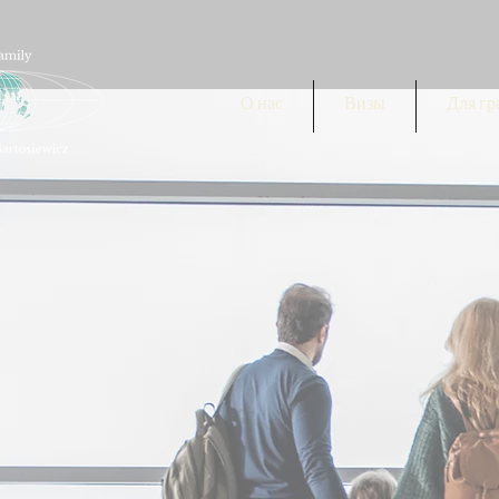
О нас
Визы
Для г