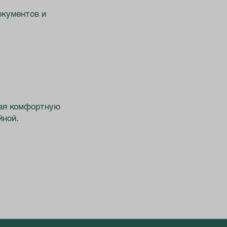
окументов и
вая комфортную
йной.