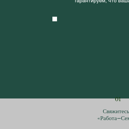
гарантируем, что ваш
П
01
Свяжитесь
«Работа–Се