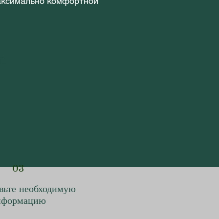
максимально комфортной
с
03
вьте необходимую
нформацию