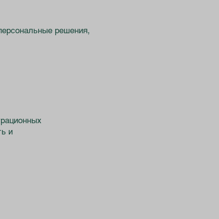
персональные решения,
грационных
ь и