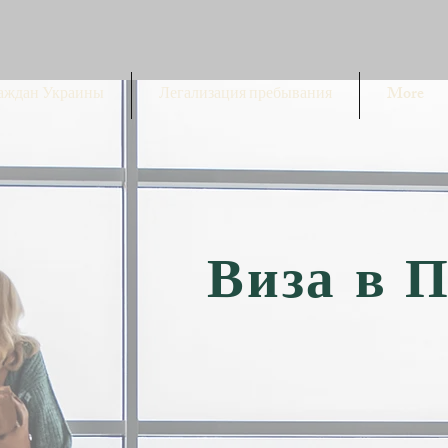
раждан Украины
Легализация пребывания
More
Виза в 