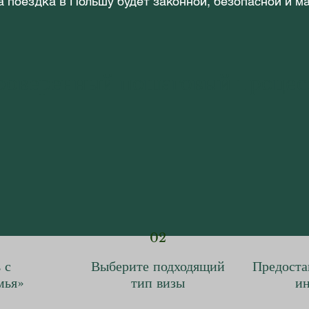
а поездка в Польшу будет законной, безопасной и 
роверенный пошаговый процес
02
 с
Выберите подходящий
Предоста
мья»
тип визы
и