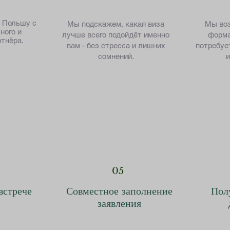
в Польшу с
Мы подскажем, какая виза
Мы воз
ного и
лучше всего подойдёт именно
форма
ртнёра.
вам - без стресса и лишних
потребуе
сомнений.
и
05
встрече
Совместное заполнение
Пол
заявления