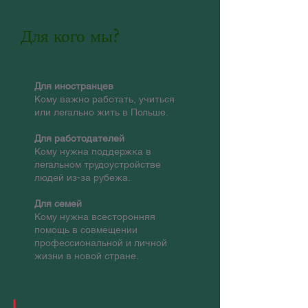
Для кого мы?
Для иностранцев
Kому важно работать, учиться
или легально жить в Польше.
Для работодателей
Кому нужна поддержка в
легальном трудоустройстве
людей из-за рубежа.
Для семей
Кому нужна всесторонняя
помощь в совмещении
профессиональной и личной
жизни в новой стране.