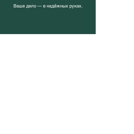
Ваше дело — в надёжных руках.
Главная
О компании
Контакты
Учеба в Польше
Визы
Виза в Польшу
Виза в США
ЭСТА (США)
Туристические приглашения