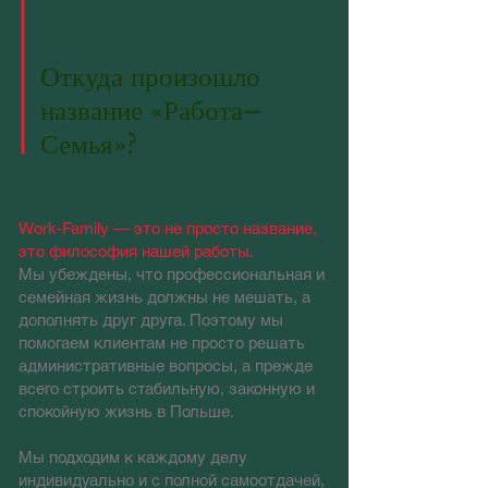
Откуда произошло
название «Работа–
Семья»?
Work-Family — это не просто название,
это философия нашей работы.
Мы убеждены, что профессиональная и
семейная жизнь должны не мешать, а
дополнять друг друга. Поэтому мы
помогаем клиентам не просто решать
административные вопросы, а прежде
всего строить стабильную, законную и
спокойную жизнь в Польше.
Мы подходим к каждому делу
индивидуально и с полной самоотдачей,