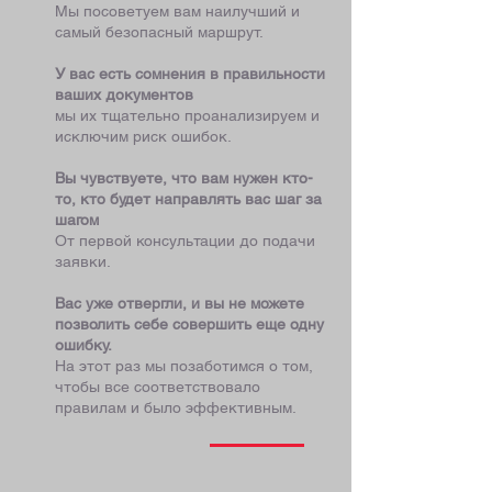
Мы посоветуем вам наилучший и
самый безопасный маршрут.
У вас есть сомнения в правильности
ваших документов
мы их тщательно проанализируем и
исключим риск ошибок.
Вы чувствуете, что вам нужен кто-
то, кто будет направлять вас шаг за
шагом
От первой консультации до подачи
заявки.
Вас уже отвергли, и вы не можете
позволить себе совершить еще одну
ошибку.
На этот раз мы позаботимся о том,
чтобы все соответствовало
правилам и было эффективным.