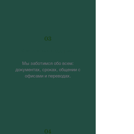
03
Комплексная поддержка
Мы заботимся обо всем:
документах, сроках, общении с
офисами и переводах.
04