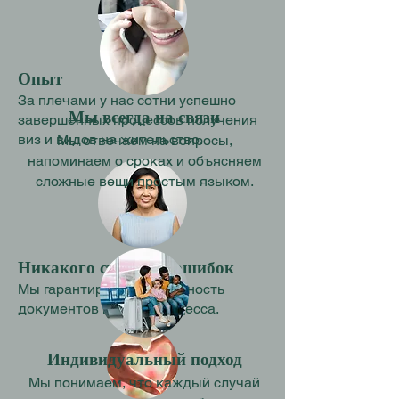
Опыт
За плечами у нас сотни успешно
Мы всегда на связи
завершенных процессов получения
виз и видов на жительство.
Мы отвечаем на вопросы,
напоминаем о сроках и объясняем
сложные вещи простым языком.
Никакого стресса и ошибок
Мы гарантируем правильность
документов и всего процесса.
Индивидуальный подход
Мы понимаем, что каждый случай