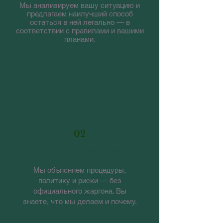
Мы анализируем вашу ситуацию и
предлагаем наилучший способ
остаться в ней легально — в
соответствии с правилами и вашими
планами.
02
Четкое объяснение процедур
Мы объясняем процедуры,
политику и риски — без
официального жаргона. Вы
знаете, что мы делаем и почему.