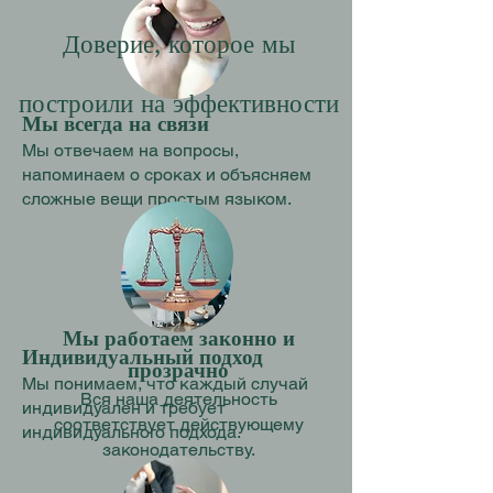
Доверие, которое мы
построили на эффективности
Мы всегда на связи
Мы отвечаем на вопросы,
напоминаем о сроках и объясняем
сложные вещи простым языком.
Мы работаем законно и
Индивидуальный подход
прозрачно
Мы понимаем, что каждый случай
Вся наша деятельность
индивидуален и требует
соответствует действующему
индивидуального подхода.
законодательству.