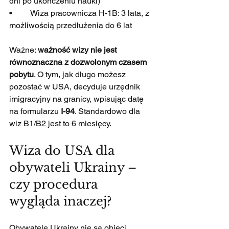
dni po ukończeniu nauki)
•         Wiza pracownicza H-1B: 3 lata, z 
możliwością przedłużenia do 6 lat
Ważne: 
ważność wizy nie jest 
równoznaczna z dozwolonym czasem 
pobytu
. O tym, jak długo możesz 
pozostać w USA, decyduje urzędnik 
imigracyjny na granicy, wpisując datę 
na formularzu 
I-94
. Standardowo dla 
wiz B1/B2 jest to 6 miesięcy.
Wiza do USA dla 
obywateli Ukrainy – 
czy procedura 
wygląda inaczej?
Obywatele Ukrainy nie są objęci 