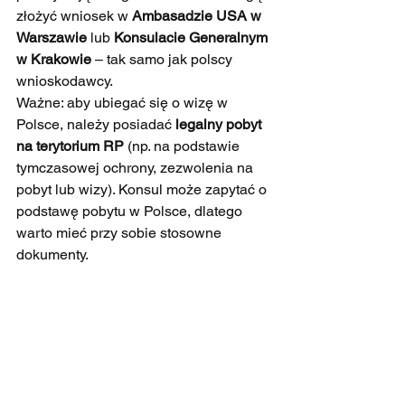
złożyć wniosek w 
Ambasadzie USA w 
Warszawie
 lub 
Konsulacie Generalnym 
w Krakowie
 – tak samo jak polscy 
wnioskodawcy.
Ważne: aby ubiegać się o wizę w 
Polsce, należy posiadać 
legalny pobyt 
na terytorium RP
 (np. na podstawie 
tymczasowej ochrony, zezwolenia na 
pobyt lub wizy). Konsul może zapytać o 
podstawę pobytu w Polsce, dlatego 
warto mieć przy sobie stosowne 
dokumenty.
Jakie wizy są dostępne dla 
obywateli Ukrainy?
Obywatele Ukrainy mogą ubiegać się o 
te same kategorie wiz co inne osoby 