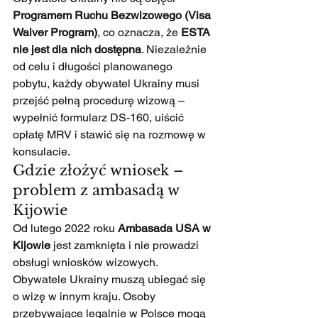
Programem Ruchu Bezwizowego (Visa 
Waiver Program)
, co oznacza, że 
ESTA 
nie jest dla nich dostępna
. Niezależnie 
od celu i długości planowanego 
pobytu, każdy obywatel Ukrainy musi 
przejść pełną procedurę wizową – 
wypełnić formularz DS-160, uiścić 
opłatę MRV i stawić się na rozmowę w 
konsulacie.
Gdzie złożyć wniosek – 
problem z ambasadą w 
Kijowie
Od lutego 2022 roku 
Ambasada USA w 
Kijowie
 jest zamknięta i nie prowadzi 
obsługi wniosków wizowych. 
Obywatele Ukrainy muszą ubiegać się 
o wizę w innym kraju. Osoby 
przebywające legalnie w Polsce mogą 