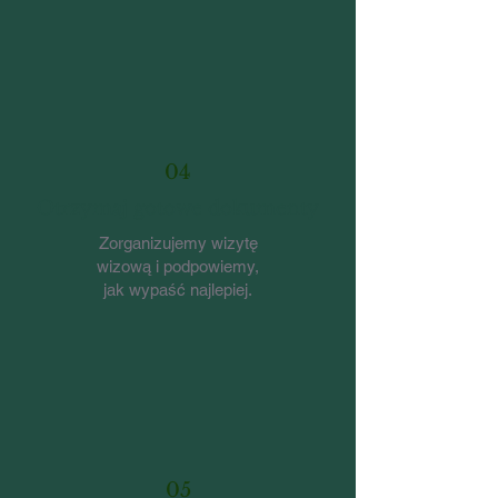
04
Otrzymaj gotowe dokumenty
Zorganizujemy wizytę
wizową i podpowiemy,
jak wypaść najlepiej.
05