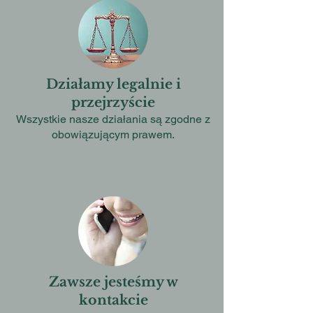
Działamy legalnie i
przejrzyście
Wszystkie nasze działania są zgodne z
obowiązującym prawem.
Zawsze jesteśmy w
kontakcie