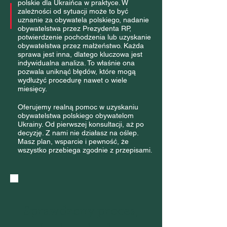
polskie dla Ukraińca w praktyce. W
zależności od sytuacji może to być
uznanie za obywatela polskiego, nadanie
obywatelstwa przez Prezydenta RP,
potwierdzenie pochodzenia lub uzyskanie
obywatelstwa przez małżeństwo. Każda
sprawa jest inna, dlatego kluczowa jest
indywidualna analiza. To właśnie ona
pozwala uniknąć błędów, które mogą
wydłużyć procedurę nawet o wiele
miesięcy.
Oferujemy realną pomoc w uzyskaniu
obywatelstwa polskiego obywatelom
Ukrainy. Od pierwszej konsultacji, aż po
decyzję. Z nami nie działasz na oślep.
Masz plan, wsparcie i pewność, że
wszystko przebiega zgodnie z przepisami
.
Sprawdzony proces,