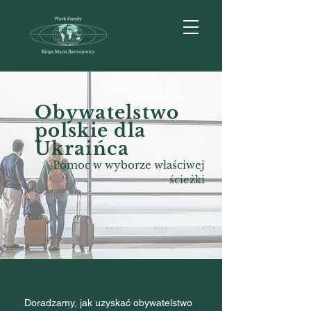
Obywatelstwo
polskie dla
Ukraińca
Pomoc w wyborze właściwej
ścieżki
​Doradzamy, jak uzyskać obywatelstwo