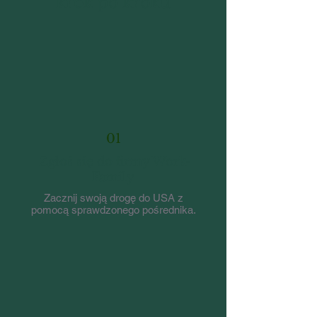
krok po kroku
01
Zgłoś się do firmy Work-
Family
Zacznij swoją drogę do USA z
pomocą sprawdzonego pośrednika.