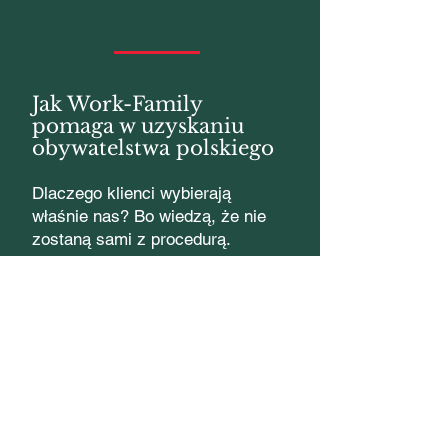
Jak Work-Family
pomaga w uzyskaniu
obywatelstwa polskiego
Dlaczego klienci wybierają
właśnie nas? Bo wiedzą, że nie
zostaną sami z procedurą.
Zapewniamy kompleksową
obsługę spraw o nadanie
obywatelstwa polskiego
Ukraińcom. Od pierwszej
rozmowy aż po zakończenie
postępowania masz stały kontakt
z osobą, która prowadzi Twoją
sprawę.