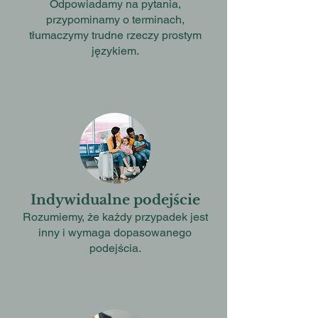
Odpowiadamy na pytania,
przypominamy o terminach,
tłumaczymy trudne rzeczy prostym
językiem.
Indywidualne podejście
Rozumiemy, że każdy przypadek jest
inny i wymaga dopasowanego
podejścia.