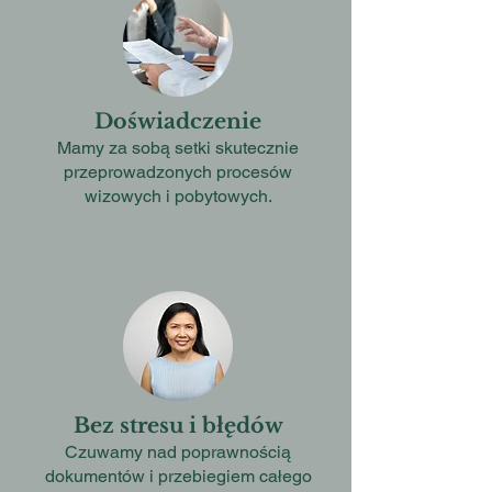
Doświadczenie
Mamy za sobą setki skutecznie
przeprowadzonych procesów
wizowych i pobytowych.
Bez stresu i błędów
Czuwamy nad poprawnością
dokumentów i przebiegiem całego