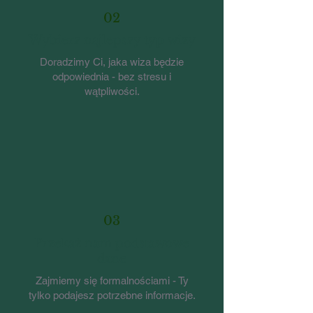
02
Wybierz najlepszy typ wizy
Doradzimy Ci, jaka wiza będzie
odpowiednia - bez stresu i
wątpliwości.
03
Przekaż nam podstawowe
dane
Zajmiemy się formalnościami - Ty
tylko podajesz potrzebne informacje.