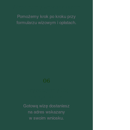
Wypełnimy wniosek razem
Pomożemy krok po kroku przy
formularzu wizowym i opłatach.
06
Przygotujemy Cię
na spotkanie
Gotową wizę dostaniesz
na adres wskazany
w swoim wniosku.