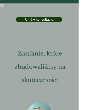
Umów konsultację
Zaufanie, które
zbudowaliśmy na
skuteczności