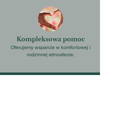
Kompleksowa pomoc
Oferujemy wsparcie w komfortowej i
rodzinnej atmosferze.
Zacznij swój proces już
dziś
Nie trać czasu na błędy, niepotrzebny