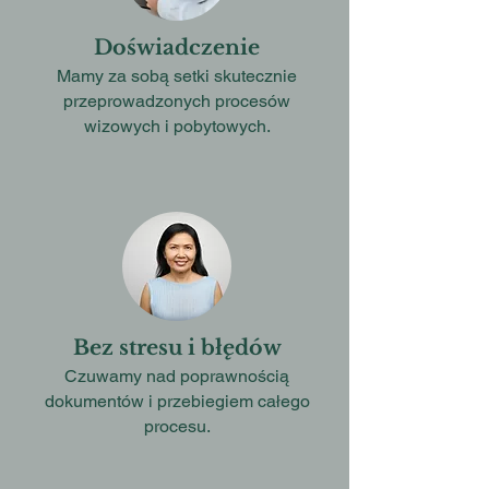
Doświadczenie
Mamy za sobą setki skutecznie
przeprowadzonych procesów
wizowych i pobytowych.
Bez stresu i błędów
Czuwamy nad poprawnością
dokumentów i przebiegiem całego
procesu.