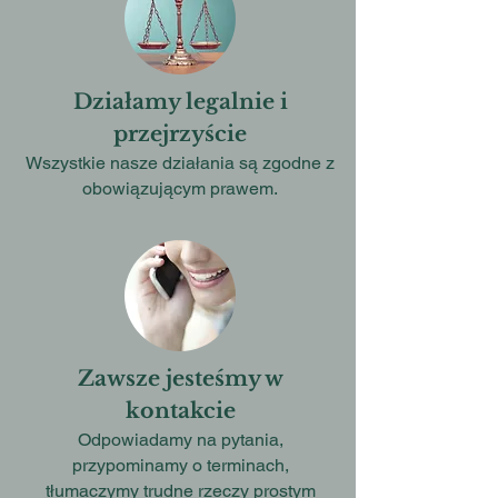
Działamy legalnie i
przejrzyście
Wszystkie nasze działania są zgodne z
obowiązującym prawem.
Zawsze jesteśmy w
kontakcie
Odpowiadamy na pytania,
przypominamy o terminach,
tłumaczymy trudne rzeczy prostym