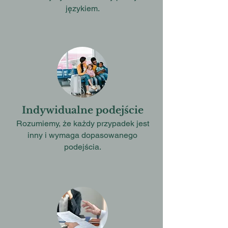
językiem.
Indywidualne podejście
Rozumiemy, że każdy przypadek jest
inny i wymaga dopasowanego
podejścia.