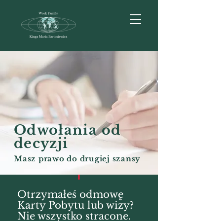
Odwołania od
decyzji
Masz prawo do drugiej szansy
Otrzymałeś odmowę
Karty Pobytu lub wizy?
Nie wszystko stracone.