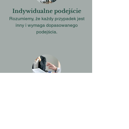
Indywidualne podejście
Rozumiemy, że każdy przypadek jest
inny i wymaga dopasowanego
podejścia.
Doświadczenie
Mamy za sobą setki skutecznie
przeprowadzonych procesów
wizowych i pobytowych.