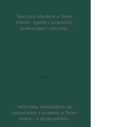
Profesjonalne Odwołanie
Tworzymy odwołanie w Twoim
imieniu - zgodne z przepisami,
przekonujące i rzeczowe.
03
Reprezentacja przed
urzędami
Jeśli trzeba, kontaktujemy się
bezpośrednio z urzędami, w Twoim
imieniu - w języku polskim.