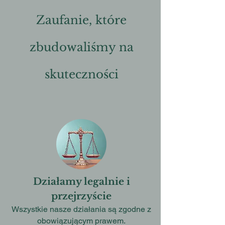
Zaufanie, które
zbudowaliśmy na
skuteczności
Działamy legalnie i
przejrzyście
Wszystkie nasze działania są zgodne z
obowiązującym prawem.