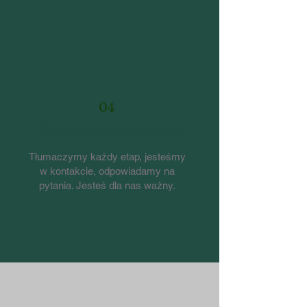
04
Wsparcie krok po kroku
Tłumaczymy każdy etap, jesteśmy
w kontakcie, odpowiadamy na
pytania. Jesteś dla nas ważny.