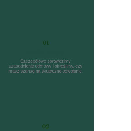
01
Analiza decyzji
Szczegółowo sprawdzimy
uzasadnienie odmowy i określimy, czy
masz szansę na skuteczne odwołanie.
02