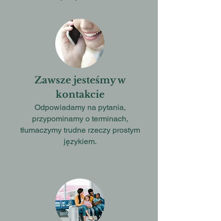
Zawsze jesteśmy w
kontakcie
Odpowiadamy na pytania,
przypominamy o terminach,
tłumaczymy trudne rzeczy prostym
językiem.