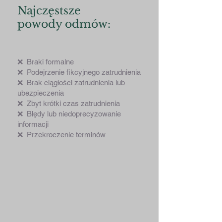
Najczęstsze
powody odmów:
❌ Braki formalne
❌ Podejrzenie fikcyjnego zatrudnienia
❌ Brak ciągłości zatrudnienia lub
ubezpieczenia
❌ Zbyt krótki czas zatrudnienia
❌ Błędy lub niedoprecyzowanie
informacji
❌ Przekroczenie terminów