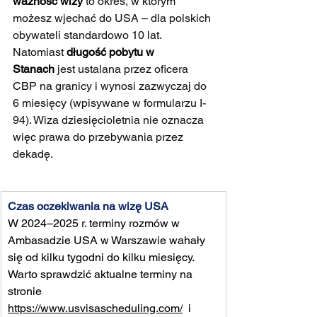
ważność wizy
 to okres, w którym 
możesz wjechać do USA – dla polskich 
obywateli standardowo 10 lat. 
Natomiast 
długość pobytu w 
Stanach
 jest ustalana przez oficera 
CBP na granicy i wynosi zazwyczaj do 
6 miesięcy (wpisywane w formularzu I-
94). Wiza dziesięcioletnia nie oznacza 
więc prawa do przebywania przez 
dekadę.
Czas oczekiwania na wizę USA
W 2024–2025 r. terminy rozmów w 
Ambasadzie USA w Warszawie wahały 
się od kilku tygodni do kilku miesięcy. 
Warto sprawdzić aktualne terminy na 
stronie 
https://www.usvisascheduling.com/
  i 